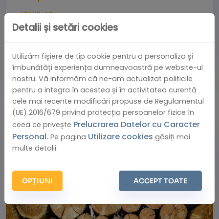
IGNIS AP
Detalii și setări cookies
Decofrol concentrat
Produse recomandate
Utilizăm fișiere de tip cookie pentru a personaliza și
îmbunătăți experiența dumneavoastră pe website-ul
nostru. Vă informăm că ne-am actualizat politicile
pentru a integra în acestea și în activitatea curentă
cele mai recente modificări propuse de Regulamentul
(UE) 2016/679 privind protecția persoanelor fizice în
Prelucrarea Datelor cu Caracter
ceea ce privește
APET EXPERT CONSTRUCT
Personal.
Utilizare cookies
Pe pagina
găsiți mai
multe detalii.
Producator si comerciant - Decofrol concentrat
tip AP si Ignis AP- SOLUTIE IGNIFUGA ANTISEPTICA.
OPȚIUNI
ACCEPT TOATE