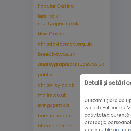
Popular Casino
lets-talk-
mortgages.co.uk
New Casino
chrisdaviesmep.org.uk
breedbay.co.uk
dudleygraphicsstudio.co.uk
public
Detalii și setări 
chrisolley.co.uk
mailm.co.uk
Utilizăm fișiere de 
livingspirit.ca
website-ul nostru. V
activitatea curentă
bar-salsa.com
protecția persoanelo
bitcoin casino
pagina
Utilizare co