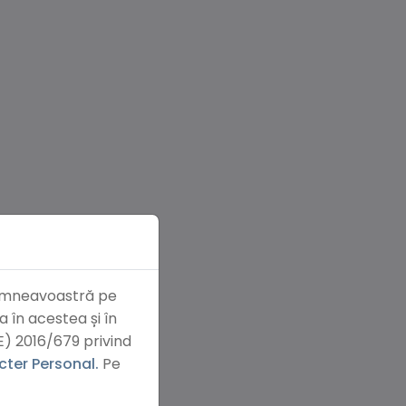
 dumneavoastră pe
 în acestea și în
) 2016/679 privind
cter Personal.
Pe