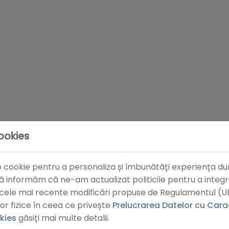
cookies
tip cookie pentru a personaliza și îmbunătăți experiența
ă informăm că ne-am actualizat politicile pentru a integra
 cele mai recente modificări propuse de Regulamentul (UE
r fizice în ceea ce privește
Prelucrarea Datelor cu Cara
okies
găsiți mai multe detalii.