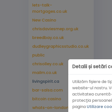
lets-talk-
mortgages.co.uk
New Casino
chrisdaviesmep.org.uk
breedbay.co.uk
dudleygraphicsstudio.co.uk
public
chrisolley.co.uk
Detalii și setări 
mailm.co.uk
livingspirit.ca
Utilizăm fișiere de 
website-ul nostru. V
bar-salsa.com
activitatea curentă
bitcoin casino
protecția persoanelo
pagina
Utilizare co
whats-on-london.co.uk